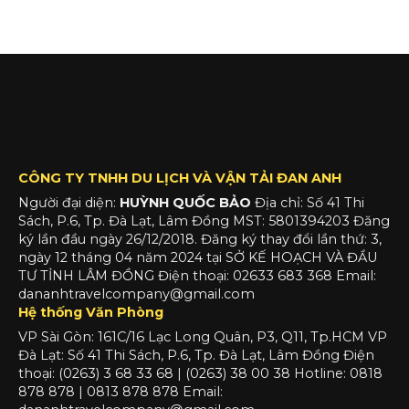
CÔNG TY TNHH DU LỊCH VÀ VẬN TẢI ĐAN ANH
Người đại diện:
HUỲNH QUỐC BẢO
Địa chỉ: Số 41 Thi
Sách, P.6, Tp. Đà Lạt, Lâm Đồng MST: 5801394203 Đăng
ký lần đầu ngày 26/12/2018. Đăng ký thay đổi lần thứ: 3,
ngày 12 tháng 04 năm 2024 tại SỞ KẾ HOẠCH VÀ ĐẦU
TƯ TỈNH LÂM ĐỒNG Điện thoại: 02633 683 368 Email:
dananhtravelcompany@gmail.com
Hệ thống Văn Phòng
VP Sài Gòn: 161C/16 Lạc Long Quân, P3, Q11, Tp.HCM VP
Đà Lạt: Số 41 Thi Sách, P.6, Tp. Đà Lạt, Lâm Đồng Điện
thoại: (0263) 3 68 33 68 | (0263) 38 00 38 Hotline: 0818
878 878 | 0813 878 878 Email: